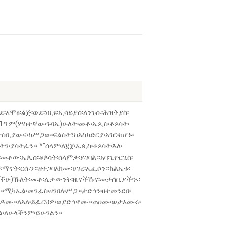
፡አሞፅ፡ልጅ፡ወደ፡ነቢዩ፡ኢሳይያስ፡ለንጉሱ፡ሕዝቅያስ፡
1ዓ.ም(ሦስተኛው፡ጉባኤ)ሁለት፡መቶ፡ኤጲስ፡ቆጶሳት፡
ሰቢያውና፡ከሥጋው፡ፍልሰት፣ከእስክድርያ፡አገር፡ከሆኑ፡
ያሳትፈን። *”ሰላም፡ለ፪፻፡ኤጲስ፡ቆጶሳት፡እለ፡
መቶው፡ኤጲስ፡ቆጶሳት፡ሰላምታ፡ይገባል።አባ፡ጊዮርጊስ፡
ሃይማኖት፡ርሱን።ዘተጋባእክሙ፡ሀገረ፡ኤፌሶን።ክልኤቱ፡
መረጣችሁ)ኹለት፡መቶ፡ሊቃውንት፡ዜናችኹና፡መታሰቢያችኊ፡
ጋ።ሚካኤል፡መንፈስ፡ዘንበለ፡ሥጋ።ታድኅን፡ዘተመንደበ፡
ር፡ዐውዶሙ።ለእለ፡ይፈርህዎ፡ወያድኅኖሙ።ጠዐሙ፡ወታእሙሩ፡
ል፡ለሁላችንም፡ይሁንልን።