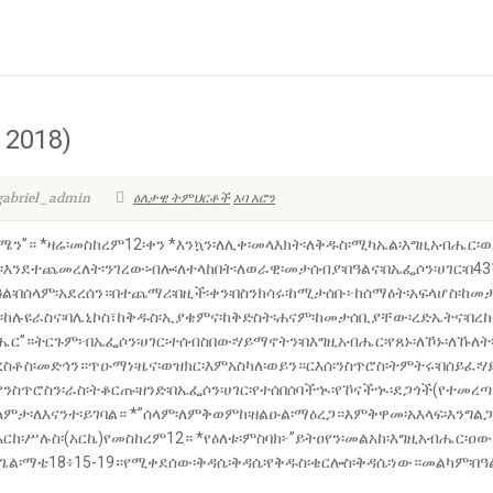
 2018)
gabriel_admin
ዕለታዊ ትምህርቶች
አባ አሮን
ሜን”። *ዛሬ፡መስከረም12፡ቀን *እንኳን፡ለሊቀ፡መላእክት፡ለቅዱስ፡ሚካኤል፡እግዚአብሔር፡ወደ
፡እንደተጨመረለት፡ንገረው፡ብሎ፡ለተላከበት፡ለወራዊ፡መታሰብያ፡በዓልና፡በኤፌሶን፡ሀገር፡በ43
ዓል፡በሰላም፡አደረሰን።በተጨማሪ፡በዚች፡ቀን፡በስንክሳሩ፡ከሚታሰቡ፦ከሰማዕት፡አፍላሆስ፡ከመታ
ዩራስና፡ባሌኒኮስ፣ከቅዱስ፡ኢያቄምና፡ከቅድስት፡ሐናም፡ከመታሰቢያቸው፡ረድኤትና፡በረከትን፡
ር”።ትርጉም፦በኤፌሶን፡ሀገር፡ተሰብስበው፡ሃይማኖትን፡በእግዚአብሔር፡የጸኑ፡ለኾኑ፡ለኹለት፡
ረስቶስ፡መድኅን።ጥዑማነ፡ዜና፡ወዝክር፡እምአስካለ፡ወይን።ርእሰ፡ንስጥሮስ፡ትምትሩ፡በሰይፈ፡
፡የንስጥሮስን፡ራስ፡ትቆርጡ፡ዘንድ፡በኤፌሶን፡ሀገር፡የተሰበሰባችኊ፡የኾናችኊ፡ደጋጎች(የተ
ላምታ፡ለእናንተ፡ይገባል። *”ሰላም፡ለምቅወምከ፡ዘልዑል፡ማዕረጋ።እምቅዋመ፡አእላፍ፡እንግል
”።አርከ፡ሥሉስ፡(አርኬ)የመስከረም12። *የዕለቱ፡ምስባክ፦”ይትዐየን፡መልአከ፡እግዚአብሔ
ጌል፡ማቴ18፥15-19።የሚቀደሰው፡ቅዳሴ፡ቅዳሴ፡የቅዱስ፡ቄርሎስ፡ቅዳሴ፡ነው።መልካም፡በዓ