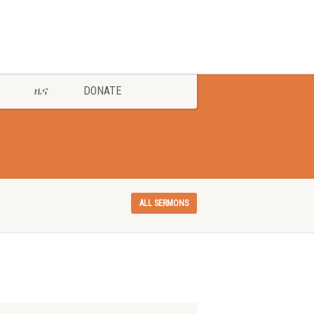
ዜና
DONATE
ALL SERMONS