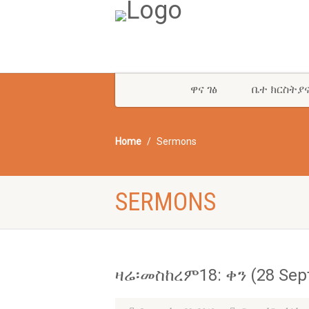
ዋና ገፅ
ቤተ ክርስትያ
Home
Sermons
SERMONS
ዛሬ፡መስከረም18: ቀን (28 Sept