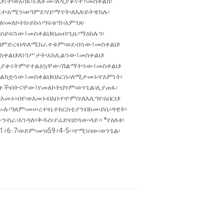
ናት፡ወአሳዬ፡ሩጸቶሙ፡ለዲያቆናት።መስቀልከ፡
ተ፡አሚን፡ወዓምደ፡ሃይማኖት፡ለእለ፡ይትዌከሉ፡
መለኮትከ፡ይኩነ፡ግፍቱዓነ፡እምገጸ፡
ሰይፍ፡ነው፤መስቀልህ፡በጠብ፡ጊዜ፡ማዕከሉን፡
በምድረ፡በዳ፡ለሚከራተቱም፡ወደብ፡ነው፤መስቀልህ፡
ስቀልህ፡ለነገሥታት፡አክሊል፡ነው፤መስቀልህ፡
ዲያቆናትም፡የተልዕኳቸው፡ሽልማት፡ነው፤መስቀልህ፡
ክቷ፡ነው፤መስቀልህ፡በእርሱ፡ለሚታመኑ፡የእምነት፡
ቶች፡በትናቸው፤የመለኮትህንም፡ወንጌል፡ሊያጠፋ፡
መኑ፡ብየ፡ወእመኑ፡በአቡየ፡ዮምሰ፡ለእሊዓየ፡አበርህ፡
ለኲሉ፡ዓለም፡መሠረተ፡ቤተክርስቲያን፡በከመ፡ይቤ፡ዳዊት፡
ራ፡እንዳለ፡፡ቅዱስ፡ያሬድ፡በድጓው፡ላይ። *የዕለቱ፡
6-7፡ወይ­ም፡መዝ59፥4-5፡።የሚነበው፡ወ­ንጌል፡