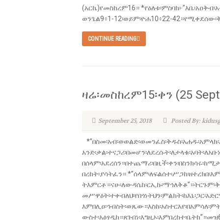
(አርኬ)የመስከረም16። *የዕለቱ፡ምስባክ፦”እቤ፡አዐቅብ
ወንጌል9፥1-12፡ወይም፡ዮሐ10፥22-42።የሚቀደሰው፡
CONTINUE READING
ዛሬ፡መስከረም15፡ቀን (25 Sept
September 25, 2018
Posted By: kidus
*”በስመ፡አብ፡ወወልድ፡ወመንፈስ፡ቅዱስ፡አሐዱ፡አምላክ፡አ
አንድ፡ቃል፡ተናጋሪ፡በመሆን፡ለደረሱት፡ለታላቁ፡አባት፡ለአቡ
በሰላም፡አደረሰን።በተጨማሪ፡በዚች፡ቀን፡በስንክሳሩ፡ከሚታ
በረከት፡ያሳትፈን። *”ሰላም፡ለፍልሰተ፡ሥጋከ፡ዘተረክበ
ትእምርቶ።ናሁ፡ለውዳሴከ፡ርኢኩ፡ማኅለቅቆ”።ትርጉም፡ቅዱ
መሥዋዕት፡ተቀብለህ፡የበጎነትህን፡ምልክት፡ከእኔ፡ጋር፡አ
እምበሊዐ፡ኅብስት፡ወጼው።እስከ፡አስተርአየ፡በአምሳለ፡ምት
ውስተ፡አዕፃዲከ።ጸገብነ፡እግዚኦ፡እምበረከተ፡ቤትከ”።መዝ