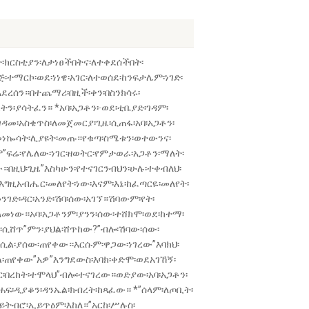
፡ክርስቲያን፡ለታነፀችበትና፡ለተቀደሰችበት፡
፡ተማርኮ፡ወደ፡ነነዌ፡አገር፡ለተወሰደ፡ከንፍታሌም፡ነገድ፡
፡አደረሰን።በተጨማሪ፡በዚች፡ቀን፡በስንክሳሩ፡
፡ያሳትፈን። *አባ፡አጋቶን፦ወደ፡ቲቤያድ፡ገዳም፡
ገዳመ፡አስቄጥስ፡ለመጀመርያ፡ጊዜ፡ሲጠፋ፡አባ፡አጋቶን፡
ሙ፡መነኰሳት፡ሊያዩት፡መጡ።የቁጣ፡ስሜቱን፡ወተውንና፡
ፍሬ፡የሌለው፡ነገር፡ዘወትር፡የምታወራ፡አጋቶን፡ማለት፡
።በዚህ፡ጊዜ”እስካሁን፡የተናገርንብህን፡ሁሉ፡ተቀብለህ፡
ዚአብሔር፡መለየት፡ነው፡እናም፡እኔ፡ከፈጣርዬ፡መለየት፡
ገድ፡ዳር፡አንድ፡ሽባ፡ሰው፡አገኘ።ሽባውም፡የት፡
ለመነው።አባ፡አጋቶንም፡ያንን፡ሰው፡ተሸክሞ፡ወደ፡ከተማ፡
፡ሲሸጥ”ምን፡ያህል፡ሸጥከው?”ብሎ፡ሽባው፡ሰው፡
”ሲል፡ያሰው፡ጠየቀው።እርሱም፡ዋጋው፡ነገረው”እባክህ፡
ል፡ጠየቀው”አዎ”እንግደውስ፡እባክ፡ቀድሞ፡ወደአገኸኝ፡
ር፡በረከት፡ተሞላህ”ብሎ፡ተናገረው።ወድያው፡አባ፡አጋቶን፡
ፍ፡ዲያቆን፡ዳንኤል፡ክብረት፡ከጻፈው። *”ሰላም፡ለጦቢት፡
፡ይትብሮ፡ኢይጥዕም፡እከለ።”አርከ፡ሥሉስ፡