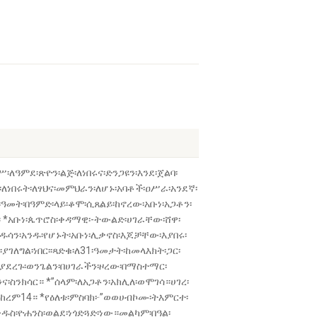
ዓምደ፡ጽዮን፡ልጅ፡ለነበሩና፡ድንጋዩን፡እንደ፡ጀልባ፡
ለነበሩት፡ለፃህና፡መምህራን፡ለሆኑ፡አባቶች፡ዐሥራ፡አንደኛ፡
ዓመት፡በዓምድ፡ላይ፡ቆሞ፡ሲጸልይ፡ከኖረው፡አቡነ፡አጋቶን፡
 *አቡነ፡ጴጥሮስ፡ቀዳማዊ፡-ትውልድ፡ሀገራቸው፡ሸዋ፡
ቅዱሳን፡አንዱ፡የሆኑት፡አቡነ፡ሊቃኖስ፡እጆቻቸው፡እያበሩ፡
ግል፡ነበር፡፡ጻድቁ፡ለ31፡ዓመታት፡ከመላእክት፡ጋር፡
ያደረጉ፡ወንጌልን፡በሀገራችን፡ዞረው፡በማስተማር፡
ስንክሳር። *”ሰላም፡ለአጋቶን፡አክሊለ፡ወሞገሳ።ሀገረ፡
ስከረም14። *የዕለቱ፡ምስባክ፦”ወወሀብኮሙ፡ትእምርተ፡
ስ፡ዮሐንስ፡ወልደ፡ነጎድጓድ፡ነው።መልካም፡በዓል፡