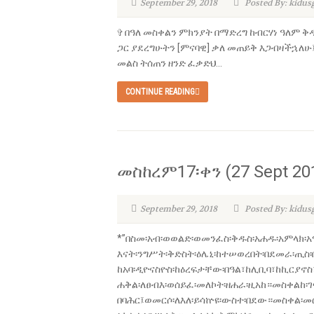
September 29, 2018
Posted By: kidu
✞ በዓለ መስቀልን ምክንያት በማድረግ ከብርሃነ ዓለም ቅ
ጋር ያደረግሁትን [ምናባዊ] ቃለ መጠይቅ እጋብዛችኋለሁ
መልስ ትሰጠን ዘንድ ፈቃድህ...
CONTINUE READING
መስከረም17፡ቀን (27 Sept 20
September 29, 2018
Posted By: kidu
*”በስመ፡አብ፡ወወልድ፡ወመንፈስ፡ቅዱስ፡አሐዱ፡አምላክ፡አ
እናት፡ንግሥት፡ቅድስት፡ዕሌኒ፡ከተሠወረበት፡በደመራ፡ጢስ፡
ከአባ፡ዲዮናስዮስ፡ከዕረፍታቸው፡በዓል፣ከሊቢባ፣ከኪርያኖስ
ሐቅል፡ለፀብእ፡ወሰይፈ፡መለኮት፡ዘሐራ፡ዚአከ።መስቀልከ፡
በባሕር፤ወመርሶ፡ለእለ፡ይሳኵዩ፡ውስተ፡በደው።መስቀል፡መ