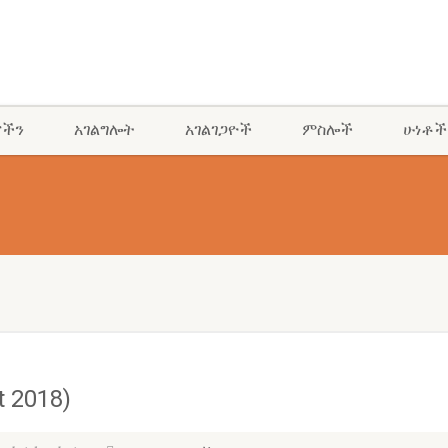
ናችን
አገልግሎት
አገልገጋዮች
ምስሎች
ሁነቶች
 2018)