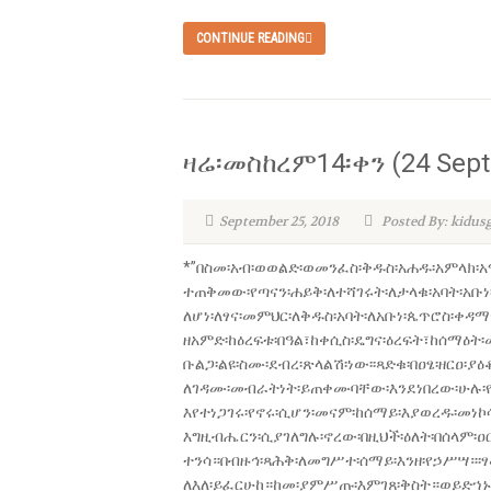
CONTINUE READING
ዛሬ፡መስከረም14፡ቀን (24 Sept
September 25, 2018
Posted By: kidus
*”በስመ፡አብ፡ወወልድ፡ወመንፈስ፡ቅዱስ፡አሐዱ፡አምላክ፡
ተጠቅመው፡የጣናን፡ሐይቅ፡ለተሻገሩት፡ለታላቁ፡አባት፡አቡነ
ለሆነ፡ለፃና፡መምህር፡ለቅዱስ፡አባት፡ለአቡነ፡ጴጥሮስ፡ቀዳ
ዘአምድ፡ከዕረፍቱ፡በዓል፣ከቀሲስ፡ዴግና፡ዕረፍት፣ከሰማዕ
ቡልጋ፡ልዩ፡ስሙ፡ደብረ፡ጽላልሽ፡ነው፡፡ጻድቁ፡በዐፄ፡ዘርዐ፡
ለገዳሙ፡መብራትነት፡ይጠቀሙባቸው፡እንደነበረው፡ሁሉ፡የአ
እየተነጋገሩ፡የኖሩ፡ሲሆን፡መናም፡ከሰማይ፡እያወረዱ፡መነኮ
እግዚብሔርን፡ሲያገለግሉ፡ኖረው፡በዚህች፡ዕለት፡በሰላም፡ዐ
ተንሳ።በብዙኅ፡ጻሕቅ፡ለመግሥተ፡ሰማይ፡እንዘ፡የኃሥሣ።፡
ለእለ፡ይፈርሁከ።ከመ፡ያምሥጡ፡እምገጸ፡ቅስት።ወይድኀኑ፡