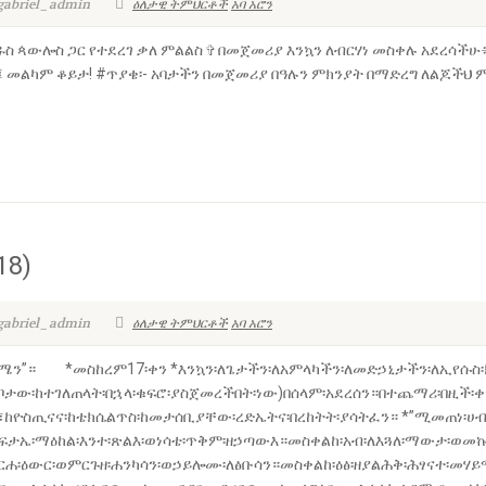
sgabriel_admin
ዕለታዊ ትምህርቶች
አባ አሮን
ዱስ ጳውሎስ ጋር የተደረገ ቃለ ምልልስ ✞ በመጀመሪያ እንኳን ለብርሃነ መስቀሉ አደረሳችሁ
፤ መልካም ቆይታ! #ጥያቄ፡- አባታችን በመጀመሪያ በዓሉን ምክንያት በማድረግ ለልጆችህ
18)
sgabriel_admin
ዕለታዊ ትምህርቶች
አባ አሮን
ሜን”። *መስከረም17፡ቀን *እንኳን፡ለጌታችን፡ለአምላካችን፡ለ­መድኃኒታችን፡ለኢየሱስ፡ክ
ቦታው፡ከተገለጠላት፡በኋላ፡ቁፍሮ፡ያስጀመረችበት፡ነው)በሰላም፡አደረሰን­።በተጨማሪ፡በዚች፡ቀን
፣ከዮስጢናና፡ከቴክሴልጥስ፡ከመታሰቢያቸው፡ረድ­ኤትና፡በረከትት፡ያሳትፈን። *”ሚመጠነ፡ሀብተ
ገፍታኤ፡ማዕከል፡እንተ፡ጽልእ፡ወነሳቴ፡ጥቅም፡ዘኃጣውእ።መስቀልከ፡አብ፡ለእጓለ፡ማውታ፡ወመ
ርሐ፡ዕውር፡ወምርጉዘ፡ሐንካሳን፡ወኃይሎሙ፡ለፅቡሳን።መስቀልከ፡ዕፅ፡ዘያልሕቅ፡ሕፃናተ፡መሃይማ