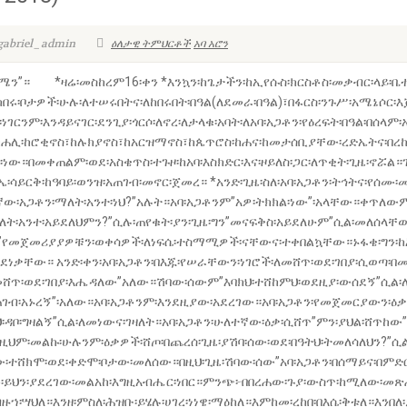
sgabriel_admin
ዕለታዊ ትምህርቶች
አባ አሮን
ሜን”። *ዛሬ፡መስከረም16፡ቀን *እንኳን፡ከጌታችን፡ከኢየሱስ፡ክርስቶስ፡መቃብር፡ላይ፡ቤተ
በሩ፡ቦታዎች፡ሁሉ፡ለተሠሩበትና፡ለከበሩበት፡በዓል(ለደመራ፡በዓል)፣በፋርስ፡ንጉሥ፡አሜኔሶር፡እጅ
ነገርንም፡እንዳይናገር፡ደንጊያ፡ጎርሶ፡ለኖረ፡ለታላቁ፡አባት፡ለአባ፡አጋቶን፡የዕረፍት፡በዓል፡በሰላም
ሊ፡ከሮቂኖስ፣ከሉክያኖስ፣ከአርዝማኖስ፣ከጴጥሮስ፡ከሐና፡ከመታሰቢያቸው፡ረድኤትና፡በረከትን
ነው።በመቀጠልም፡ወደ፡አስቄጥስ፡ተጉዞ፡ከአባ፡እስክድር፡እና፡ዞይለስ፡ጋር፡ለጥቂት፡ጊዜ፡ኖሯል።
ኤ፡ሳይርቅ፡ከዓባይ፡ወንዝ፡አጠገብ፡መኖር፡ጀመረ። *አንድ፡ጊዜ፡ስለ፡አባ፡አጋቶን፡ትኅትና፡የሰ
አጋቶን፡ማለት፡አንተ፡ነህ?”አሉት።አባ፡አጋቶንም”አዎ፡ትክክል፡ነው”፡አላቸው።ቀጥለውም”
ማለት፡አንተ፡አይደለህምን?”ሲሉ፡ጠየቁት፡ያን፡ጊዜ፡ግን”መናፍቅስ፡አይደለሁም”ሲል፡መለሰላቸው
የመጀመሪያያዎቹን፡ወቀሳዎች፡ለነፍሴ፡ተስማሚዎች፡ናቸውና፡ተቀበልኳቸው።ኑፋቄ፡ግን፡ከእግ
ነቃቸው። አንድ፡ቀን፡አባ፡አጋቶን፡በእጁ፡የሠራቸውን፡ነገሮች፡ለመሸጥ፡ወደ፡ገበያ፡ሲወጣ፡በመን
ለመሸጥ፡ወደ፡ገበያ፡እሔዳለው”አለው።ሽባው፡ሰውም”እባክህ፡ተሸከምህ፡ወደዚያ፡ውሰደኝ”ሲል፡
ብ፡አኑረኝ”፡አለው።አባ፡አጋቶንም፡እንደዚያው፡አደረገው።አባ፡አጋቶን፡የመጀመርያውን፡ዕቃ
ዳቦ፡ግዛልኝ”ሲል፡ለመነውና፡ገዛለት።አባ፡አጋቶን፡ሁለተኛው፡ዕቃ፡ሲሸጥ”ምን፡ያህል፡ሸጥከው
።በዚህም፡መልኩ፡ሁሉንም፡ዕቃዎች፡ሸጦ፡በጨረሰ፡ጊዜ፡ያሽባ፡ሰው፡ወደ፡በዓትህ፡ትመለሳለህን?”ሲ
ሰው፡ተሸክሞ፡ወደ፡ቀድሞ፡ቦታው፡መለሰው።በዚህ፡ጊዜ፡ሽባው፡ሰው”አባ፡አጋቶን፡በሰማይና፡በምድ
፡ይህን፡ያደረገው፡መልአከ፡እግዚአብሔር፡ነበር።ምንጭ፦በበረሐው፡ጉያ፡ውስጥ፡ከሚለው፡መጽሐ
፡ሣህለ።እንዘ፡ምስለ፡ሕዝቡ፡ይሄሉ፡ሀገረ፡ነነዌ፡ማዕከለ።እምከመ፡ረከበ፡በእሴ፡ቅቱለ።እንበለ