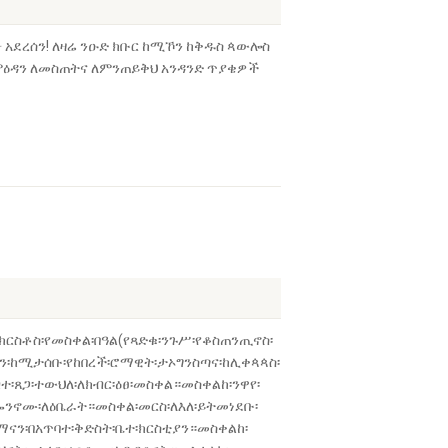
፥ አደረሰን! ለዛሬ ንዑድ ክቡር ከሚኾን ከቅዱስ ጳውሎስ
 ምዕዳን ለመስጠትና ለምንጠይቅህ አንዳንድ ጥያቄዎች
ርስቶስ፡­የመስቀል፡በዓል(የጻድቁ፡ንጉሥ፡የቆስጠንጢኖስ፡
፡ከሚታሰቡ፡­የከበረች፡ሮማዊት፡ታኦግንስጣና፡ከ­ሊቀጳጳስ፡
፡ጸጋ፡ተውህለ፡ለክብር፡ዕፀ፡መስቀል።መስቀልከ፡ንዋየ፡
ኰንኖሙ፡ለዕቤራት።መስቀል፡መርስ፡ለእለ፡ይትመነደቡ፡
ናን፡በአጥባተ፡ቅድስት፡ቤተ፡ክርስቲያን።መስቀልከ፡