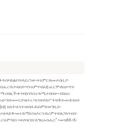
ቅዱስ፡ባስልዮስ፡ላደረገው፡ተአምር፡ለመታሰቢያ፡
ብሔር፡ክዶ፡በሰይጣን፡አምኖ፡በእጁ፡ፈርሞ፡ለሰይጣን፡
ማሪ፡በዚች፡ቀን፡በስንክሳሩ፡ከሚታሰበው፦ከከበረ፡
ሐቲ፡ኀበ፡መሠርይ፡ዘሖረ።እንዘ፡ይከሥት፡በቅድመ፡ሕዝብ፡
በ፭:እኩት፡አንተ፡ወስቡሕ፡ስምከ፡ወዓቢይ፡
፡ወጻድቅ፡መኑ፡ከማከ፤ዘታርኁ፡ክረምተ፡በጸጋከ፡ነፍስ፡
ሔር፡አምላክነ።ወይባርከነ፡እግዚአብሔር”።መዝ66፥6-