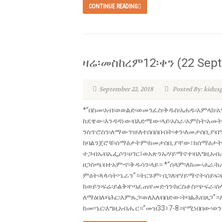
CONTINUE READING
ዛሬ፡መስከረም12፡ቀን (22 Sept
September 22, 2018
Posted By: kidus
*”በስመ፡አብ፡ወወልድ፡ወመንፈስ፡ቅዱስ፡አሐዱ፡አምላክ፡አ
ከደዌው፡እንዳዳነው፡በእድሜው፡ላይ፡አስራ፡አምስት፡አመት
ንስጥሮስን፡ለማውገዝ፡ለተሰበሰቡበት፡ቀን፡ለመታሰቢያ፡በ
ከባልንጀሮቹ፡ሰማዕታትም፡ከመታሰቢያቸው፣ከሰማዕታት፡ከሉ
ተጋብኡ፡በኤፌሶን፡ሀገር፤ወአጽንኡ፡ሃይማኖተ፡በእግዚአብሔ
ዘጋስጫ፡በተአምኆ፡ቅዱሳን፡ላይ። *”ሰላም፡ለክሙ፡ሐራ፡ክ
ምዕት፡ጳጳሳት፡ኄራን”።ትርጉም፦በጋለ፡የሃይማኖት፡ሰይፍ
ከወይን፡ፍሬ፡ይልቅ፡የጣፈጠ፡የመድኅን፡ክርስቶስ፡ጭፍራ፡ሰ
ለማዕበለ፡ባሕር፡እምጹጋ፡ወለእለ፡በበድው፡ትባልሕ፡በጸጋ
ከመ፡ኄር፡እግዚአብሔር።”መዝ33፥7-8።የሚነበበው፡ወን