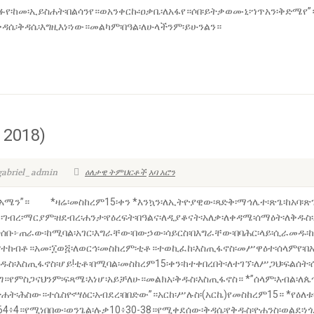
፡አፉየ፡ከመ፡ኢይስሐት፡በልሳንየ።ወአንቀርኩ፡ዐቃቤ፡ለአፋየ።ሶበ፡ይትቃወሙኒ፡ኀጥአን፡ቅድሜየ
ቅዳሴ፡ቅዳሴ፡እግዚእነ፡ነው።መልካም፡በዓል፡ለሁላችንም፡ይሁንልን።
 2018)
gabriel_admin
ዕለታዊ ትምህርቶች
አባ አሮን
ሜን”። *ዛሬ፡መስከረም15፡ቀን *እንኳን፡ለኢትዮያዊው፡ጻድቅ፡ማኅሌተ፡ጽጌ፡ከአባ፡ጽጌ፡ድን
ነ፡ገብረ፡ማርያም፡ዘደብረ፡ሐንታ፡የዕረፍት፡በዓልና፡ለዲያቆናት፡አለቃ፡ለቀዳሜ፡ሰማዕት፡ለቅዱ
ሰቡ፦ጠራው፡ከሚባል፡አገር፡እግራቸው፡በውኃው፡ሳይርስ፡በእግራቸው፡በባሕር፡ላይ፡ሲራመዱ፡ከነበሩ
፡እምተከብቶ።አመ፡፲ወ፭፡ለወርኅ፡መስከረም፡ቲቶ።ተወኪፈከ፡እስጢፋኖስ፡መሥዋዕተ፡ሰላምየ፡በኢ
ስ፡እስጢፋኖስ፡ሆይ!ቲቶ፡በሚባል፡መስከረም15፡ቀን፡ከተቀበረበት፡ለተገኘ፡ለሥጋህ፡ፍልሰት፡
ድርግ።የምስጋናህንም፡ፍጻሜ፡እነሆ፡አይቻለሁ።መልክአ፡ቅዱስ፡እስጢፋኖስ። *”ሰላም፡እብል፡
ሐት፡ሕስው።ተሴስዮ፡ሣዕር፡አብደረ፡በበድው”።አርከ፡ሥሉስ፡(አርኬ)የመስከረም15። *የዕለቱ
64፥4።የሚነበበው፡ወንጌል፡ሉቃ10፥30-38።የሚቀደሰው፡ቅዳሴ፡የቅዱስ፡ዮሐንስ፡ወልደ፡ነ