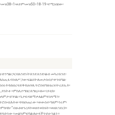
”።መዝ38፥1፡ወይም፡መዝ50፥18-19።የሚነበበው፡
ግል፡ጋር፡በአንድነት፡እንደ፡አንድ፡ልብ መካሪ፡እንደ፡
ስ፡እስጢፋኖስ፡ለሥጋው፡ፍልሰት፡ለመታሰብያ፡ቀን፡በዓል፡
ት፡ከከበረ፡ፃድቅ፡ከአባ፡ጴጥሮስ፡በዓለ፡ዕረፍት፡ረድኤት፡
ያስትቶ።ምስሌየ፡ግበር፡እግዚኦ፡ለሠናይቲከ፡
ሰላምታ፡ይገባል።ጌታዬ፡ባለማቃለልም፡የሰላሜን፡
ለጴጥሮስ፡ብሕትወ።ኮከበ፡ጠራው።ወውስተ፡ዓለም፡ኅሩም፡
፡ምስባክ፦”ብፁዕ፡ዘኀረይኮ፡ወዘተወከፍኮ።ወዘአኀደርኮ፡
ጎድጓድ፡ነው።መልካም፡በዓል፡ለሁላችን፡ይሁንልን።