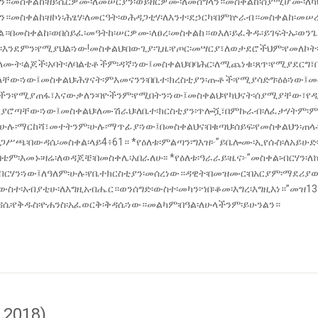
።መስቀልከ፡ዘይሴርዎሙ፡ለመሠርያን፡ወይዘርዎሙ፡ለመሰግላን።መስቀልከ፡ሰያሚሆሙ፡ለካህ
መስቀልከ፡ዘኮነ፡ሕፄሃ፡ለመርዓት፡ወሕዳጋቲሃ፡ለእንተ፡ደኃርካ፡በምኵራብ።መስቀልከ፡መሠረ
።በመስቀልከ፡ወበሰይፈ፡መዓትከ፡ሠርዎሙ፡ለፀረ፡መስቀልከ።ወእለ፡ይፈቅዱ፡ይገፍትኡ፡ወንጌለ፡
፡እንደምን፡የሚያህል፡ነው!መስቀልህ፡በውጊያ፡ጊዜ፡የጦር፡መሣርያ፣ለወታደሮችህም፡የመለኮት፡
ሙት፡ልጆች፡አባት፡ለባልቴቶችም፡ዳኛ፡ነው፤መስቀልህ፡በባሕር፡ለሚጨነቁ፡ጸጥ፡የሚያደርግ፣
ው፡ነው፤መስቀልህ፡ሕፃናት፡ምእመናንን፡በቤተ፡ክረስቲያን፡ጡቶች፡የሚያሳድግ፡ዕፅ፡ነው፤መ
ችን፡የሚያጠፋ፣እናውቃለን፡ባዮችንም፡የሚበትን፡ነው፤መስቀልህ፡የካህናት፡ሰያሚያቸው፣የ
ያሮጣቸው፡ነው፤መስቀልህ፡ለሙሽራህ፡ለቤተ፡ክርስቲያን፡ጥሎሿ፣በምኩራብ፡ለፈታሃትም፡ምል
ሁሉ፡ማርከሻ፣መተትንም፡ሁሉ፡ማጥፊያ፡ነው፤በመስቀልህና፡በቁጣህ፡ሰይፍ፡የመስቀልህን፡ጠላ
ዘጋሥጫ፡በውዳሴ፡መስቀል፡­ላይ4፥61። *የዕለቱ፡ምልጣን፡ግእዝ፦”ይቤሎሙ፡ኢየሱስ፡ለአይሁድ፡እ
ቴም፡እመኑ፡ዛሬ፡ለወዳጆቼ፡በመስቀሌ፡አበራለሁ፡፡ *የዕለቱ፡ዓራራይ፡ዜና፦”መስቀል፡ብርሃን፡
ሃን፡ነው፤ለዓለም፡ሁሉ፡የቤተክርስቲያን፡መሰረነው።ዳዊት፡በመዝሙር፡በአርያም፡ማደሪያውን፡ስ
ውስተ፡አብያቲሁ፡ለእግዚአብሔር።ወንሰግድ፡ውስተ፡መካን፡ኀበ፡ቆመ፡እግረ፡እግዚእነ።”መዝ131፥
ሴ፡የቅዱስ፡­ዮሐንስ፡አፈወርቅ፡ቅዳሴ፡ነው።መል­ካም፡በዓል፡ለሁላችንም፡ይሁንልን።
 2018)