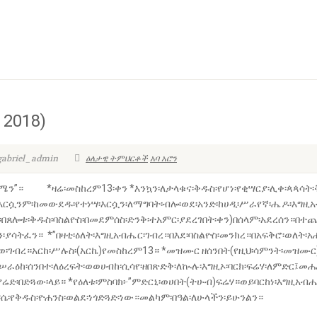
 2018)
gabriel_admin
ዕለታዊ ትምህርቶች
አባ አሮን
ሜን”። *ዛሬ፡መስከረም13፡ቀን *እንኳን፡ለታላቁና፡ቅዱስ፡የሆነ፡የቂሣርያ፡ሊቀ፡ጳጳሳት፡
፡እርሷንም፡ከመውደዱ፡የተነሣ፡እርሷን፡ለማግባት፡ብሎ፡ወደ፡አንድ፡ከሀዲ፡ሥራየኛ፡ሔዶ፡እግዚአ
በጸሎቱ፡ቅዱስ፡ባስልዮስ፡በመደምሰስ፡ድንቅ፡ተአምር፡ያደረገበት፡ቀን)በሰላም፡አደረሰን።በተጨ
፡ያሳትፈን። *”በዛቲ፡ዕለት፡እግዚአብሔር፡ገብረ።በእደ፡ባስልዮስ፡መንክረ።በአፍቅሮ፡ወለት፡አ
፡ገብረ።አርከ፡ሥሉስ፡(አርኬ)የመስከረም13። *መዝሙር ዘሰንበት(የዚህ፡ሳምንት፡መዝሙር)
ራዕከ፡ሰንበተ፡ለዕረፍት፡ወወሀብከ፡ሲሳየ፡ዘበጽድቅ፡ለኲሉ፡እግዚኦ፡ባርክ፡ፍሬሃ፡ለምድር፤መሐሪ
ያሬድ፡በድጓው፡ላይ። *የዕለቱ፡ምስባክ፦”ምድርኒ፡ወሀበት(ትሁብ)ፍሬሃ።ወይባርከነ፡እግዚአብ
ሴ፡የቅዱስ፡ዮሐንስ፡ወልደ፡ነጎድጓድ፡ነው።መልካም፡በዓል፡ለሁላችን፡ይሁንልን።