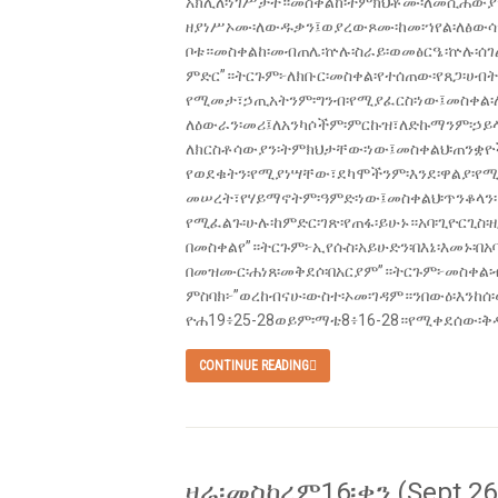
አክሊለ፡ነገሥታት።መስቀልከ፡ትምክህቶሙ፡ለመሲሐውያን
ዘያነሥኦሙ፡ለውዱቃን፤ወያረውጾሙ፡ከመ፡ኀየል፡ለፅውሳን።
ቦቱ።መስቀልከ፡መብጠሌ፡ኵሉ፡ስራይ፡ወመፅርዔ፡ኵሉ፡ሰገል
ምድር”።ትርጉም፦ለክቡር፡መስቀል፡የተሰጠው፡የጸጋ፡ሀብት
የሚመታ፣ኃጢአትንም፡ግንብ፡የሚያፈርስ፡ነው፤መስቀል፡ለ
ለዕውራን፡መሪ፤ለአንካሶችም፡ምርኩዝ፣ለድኩማንም፡ኃይላቸ
ለክርስቶሳውያን፡ትምክህታቸው፡ነው፤መስቀልህ፡ጠንቋዮ
የወደቁትን፡የሚያነሣቸው፣ደካሞችንም፡እንደ፡ዋልያ፡የሚ
መሠረት፣የሃይማኖትም፡ዓምድ፡ነው፤መስቀልህ፡ጥንቆላን፡
የሚፈልጉ፡ሁሉ፡ከምድር፡ገጽ፡የጠፋ፡ይሁኑ።አባ፡ጊ­ዮርጊስ፡
በመስቀልየ”።ትርጉም፦ኢየሱስ፡አይሁድን፡በእኔ፡እመኑ፡በአባ
በመዝሙር፡ሐነጸ፡መቅደሶ፡በአርያም”።ትርጉም፦መስቀል፡ብር
ምስባክ፦”ወረከብናሁ፡ውስተ፡ኦመ፡ገዳም።ንበውዕ፡እንከሰ፡
ዮሐ19፥25-28ወይም፡ማቴ­8፥16-28።የሚቀደሰው፡ቅዳ
CONTINUE READING
ዛሬ፡መስከረም16፡ቀን (Sept 26