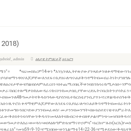
 2018)
gabriel_admin
ዕለታዊ ትምህርቶች
አባ አሮን
አሜን”። *ዛሬ፡መስከረም14፡ቀን *እንኳን፡ለኢትዮጽያውያን፡ጻድቃን፡ለቀዳማዊው፡ንጉሥ፡ለ
፡ያሳይ፡ዘማንዳባና፡እጆቻቸው፡እንደፋና፡እያበሩ፡ለጣና፡ሐይቅ፡ገዳማት፡በመብራትነት፡ያገለግሉ፡
ማዊ፡ለዕረፍታቸው፡በዓል፡በሰላም፡አደረሰን።በተጨማሪ፡በዚች፡ቀን፡በስንክሳሩ፡ከሚታሰቡ፦ሃምሳ፡
ት፡መቃራ፣ከበርተሎሜዎስ፡ከአውዳራና፡ከናሶን፡ከመታሰቢያቸው፡ረድኤትና፡በረከትን፡ያሳትፈን።
ያዕቆብ፡ዘመን፡ለ48፡ዓመታት፡የቅዱስ፡ገላውዲዮስን፡ቤተ፡ክርስቲያን፡ሲያጥኑ፡ኖረዋል፡፡ከተሰዓቱ፡
ቡነ፡ጴጥሮስ ቀዳማዊም፡እጆቻቸው፡እንደፋና፡እያበራ፡ለጣና፡ሐይቅ፡ገዳማት፡በመብራትነት፡ያገለ
ሳቱን፡ይመግቡ፡ነበር፡፡ድውያንን፡በመፈወስ፣ ሙታንን፡በመንሣት፡ብዙ፡አስተደናቂ፡ተአምራት፡እ
ርፈው፡ቅድስት፡ነፍሳቸውን፡ቅዱሳን፡መላእክት፡በክብር፡ተቀብለዋታል፡፡ምንጭ፡መዝገበ፡ቅዱሳንና፡
ፃመወ፡ዓመታተ፡እስራ፡ወሠላሳ።ወበላዕለ፡ዓምድ፡አዝማናተ፡ኃምሳ”።አርከ፡ሥሉስ፡(አርኬ)የመ
ፍቁራኒከ”።መዝ59፥9-10።የሚነበበው፡ወንጌል፡ማቴ14፥22-36።የሚቀደሰው፡ቅዳሴ፡የቅዱ