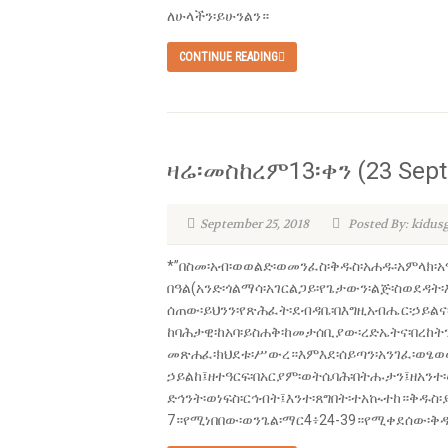
ለሁላችን፡ይሁንልን።
CONTINUE READING
ዛሬ፡መስከረም13፡ቀን (23 Sept
September 25, 2018
Posted By: kidus
*”በስመ፡አብ፡ወወልድ፡ወመንፈስ፡ቅዱስ፡አሐዱ፡አምላክ፡አ
በዓል(አንድ፡ጎልማሳ፡አገርልጋይ፡የጌታውን፡ልጅ፡ስወደዳት
ሰጠው፡ይህንን፡የጽሕፈት፡ደብዳቤ፡በእግዚአብሔር፡ኃይልና፡
ከባሕታዊ፡ከአባ፡ይስሐቅ፡ከመታሰቢያው፡ረድኤትና፡በረከትን
መጽሐፈ፡ክህደቱ፡ሥውረ።እምእደ፡ሰይጣን፡አንገፈ፡ወፄወወ
ኃይልከ፤ዘተዓርፍ፡በአርያም፡ወትሴባሕ፡በትሑታን፤ዘአንተ፡ሠ
ድኅንት፡ወነፍስ፡ርኅብት፤እንተ፡ጸግበት፡ተአኲተከ።ቅዱስ፡
7።የሚነበበው፡ወንጌል፡ማር4፥24-39።የሚቀደሰው፡ቅዳ